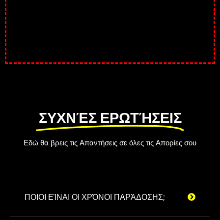
ΣΥΧΝΈΣ ΕΡΩΤΉΣΕΙΣ
Εδώ θα βρεις τις Απαντήσεις σε όλες τις Απορίες σου
ΠΟΙΟΙ ΕΊΝΑΙ ΟΙ ΧΡΌΝΟΙ ΠΑΡΆΔΟΣΗΣ;