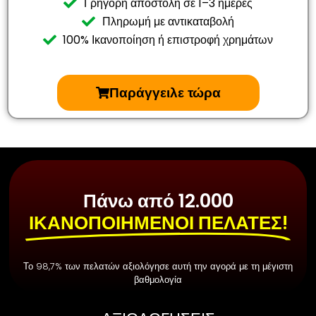
Γρήγορη αποστολή σε 1–3 ημέρες
Πληρωμή με αντικαταβολή
100% Ικανοποίηση ή επιστροφή χρημάτων
Παράγγειλε τώρα
Πάνω από 12.000
ΙΚΑΝΟΠΟΙΗΜΕΝΟΙ ΠΕΛΑΤΕΣ!
Το 98,7% των πελατών αξιολόγησε αυτή την αγορά με τη μέγιστη
βαθμολογία