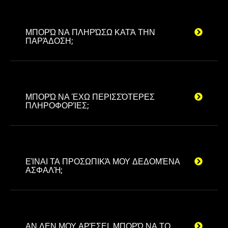
ΜΠΟΡΏ ΝΑ ΠΛΗΡΏΣΩ ΚΑΤΆ ΤΗΝ
ΠΑΡΆΔΟΣΗ;
ΜΠΟΡΏ ΝΑ ΈΧΩ ΠΕΡΙΣΣΌΤΕΡΕΣ
ΠΛΗΡΟΦΟΡΊΕΣ;
ΕΊΝΑΙ ΤΑ ΠΡΟΣΩΠΙΚΆ ΜΟΥ ΔΕΔΟΜΈΝΑ
ΑΣΦΑΛΉ;
ΑΝ ΔΕΝ ΜΟΥ ΑΡΈΣΕΙ, ΜΠΟΡΏ ΝΑ ΤΟ