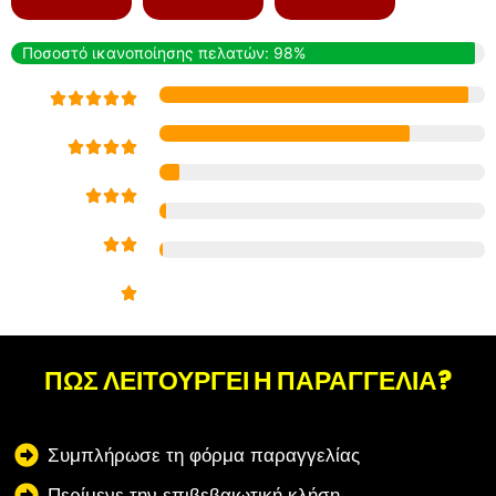
Ποσοστό ικανοποίησης πελατών: 98%
ΠΩΣ ΛΕΙΤΟΥΡΓΕΙ Η ΠΑΡΑΓΓΕΛΙΑ?
Συμπλήρωσε τη φόρμα παραγγελίας
Περίμενε την επιβεβαιωτική κλήση