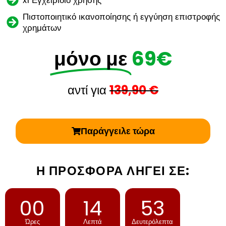
Πιστοποιητικό ικανοποίησης ή εγγύηση επιστροφής
χρημάτων
μόνο με
69€
αντί για
139,90 €
Παράγγειλε τώρα
Η ΠΡΟΣΦΟΡΑ ΛΗΓΕΙ ΣΕ:
00
14
52
Ώρες
Λεπτά
Δευτερόλεπτα