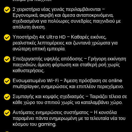
2 χειριστήρια νέας γενιάς περιλαμβάνονται –
Εργονομικά, ακριβή και άμεσα ανταποκρινόμενα,
σχεδιασμένα για πολύωρες συνεδρίες παιχνιδιού με
απόλυτη άνεση.
Υποστήριξη 4K Ultra HD – Καθαρές εικόνες,
ρεαλιστικές λεπτομέρειες και ζωντανά χρώματα για
ανώτερη οπτική εμπειρία.
Επεξεργαστής υψηλής απόδοσης – Γρήγορη εκκίνηση
παιχνιδιών, άμεση φόρτωση και σταθερή ροή χωρίς
καθυστερήσεις.
Ενσωματωμένο Wi-Fi – Άμεση πρόσβαση σε online
multiplayer, ενημερώσεις και επιπλέον περιεχόμενο.
Συμπαγής και κομψός σχεδιασμός – Ταιριάζει τέλεια σε
κάθε χώρο του σπιτιού χωρίς να καταλαμβάνει χώρο.
Αυτόματες ενημερώσεις συστήματος – Η κονσόλα
παραμένει πάντα ενημερωμένη με τα τελευταία νέα του
κόσμου του gaming.