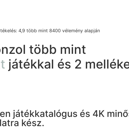
rtékelés: 4,9 több mint 8400 vélemény alapján
onzol több mint
t
játékkal és 2 melléke
len játékkatalógus és 4K minő
atra kész.