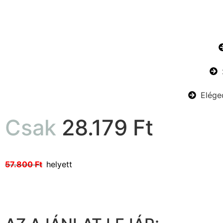
Elége
Csak
28.179 Ft
57.800 Ft
helyett