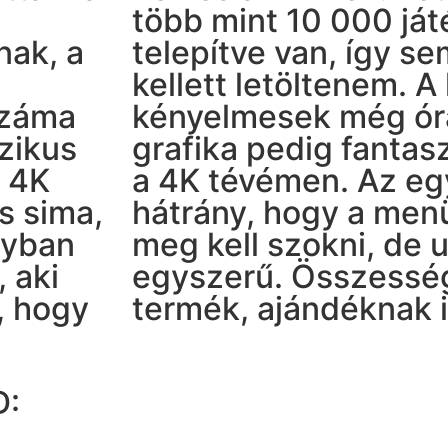
több mint 10 000 ját
nak, a
telepítve van, így s
kellett letöltenem. A
száma
kényelmesek még órá
zikus
grafika pedig fantas
A 4K
a 4K tévémen. Az eg
s sima,
hátrány, hogy a menü
nyban
meg kell szokni, de 
 aki
egyszerű. Összessé
, hogy
termék, ajándéknak i
D: