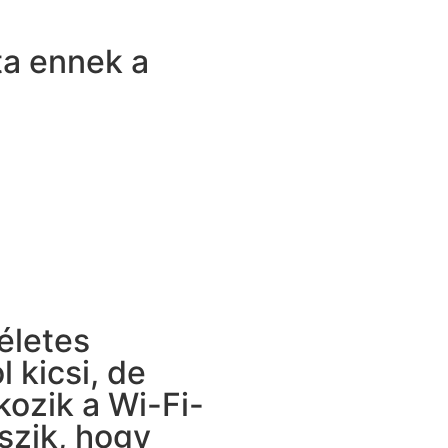
ta ennek a
kéletes
 kicsi, de
kozik a Wi-Fi-
szik, hogy