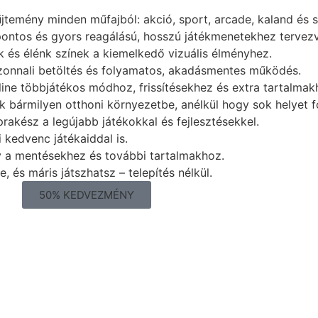
űjtemény minden műfajból: akció, sport, arcade, kaland és 
 pontos és gyors reagálású, hosszú játékmenetekhez tervez
k és élénk színek a kiemelkedő vizuális élményhez.
azonnali betöltés és folyamatos, akadásmentes működés.
line többjátékos módhoz, frissítésekhez és extra tartalmak
k bármilyen otthoni környezetbe, anélkül hogy sok helyet f
rakész a legújabb játékokkal és fejlesztésekkel.
 kedvenc játékaiddal is.
y a mentésekhez és további tartalmakhoz.
 és máris játszhatsz – telepítés nélkül.
50% KEDVEZMÉNY