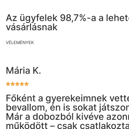
Az ügyfelek 98,7%-a a lehe
vásárlásnak
VÉLEMÉNYEK
Mária K.
Főként a gyerekeimnek vett
bevallom, én is sokat játszo
Már a dobozból kivéve azon
működött – csak csatlakozt