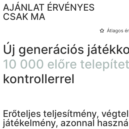
AJÁNLAT ÉRVÉNYES
CSAK MA
Átlagos é
Új generációs játékk
10 000 előre telepítet
kontrollerrel
Erőteljes teljesítmény, végte
játékelmény, azonnal használ