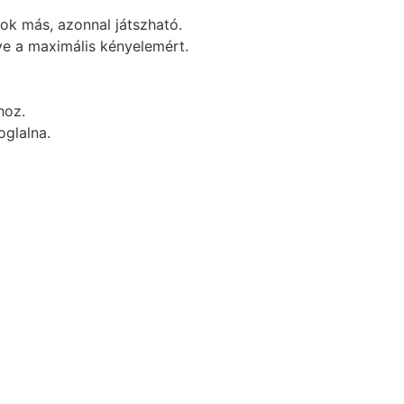
sok más, azonnal játszható.
ve a maximális kényelemért.
hoz.
oglalna.