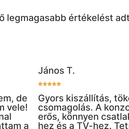
tő legmagasabb értékelést ad
János T.
em, de
Gyors kiszállítás, tö
m vele!
csomagolás. A konzol
nal
erős, könnyen csatla
attam a
hez és a TV-hez. Tet