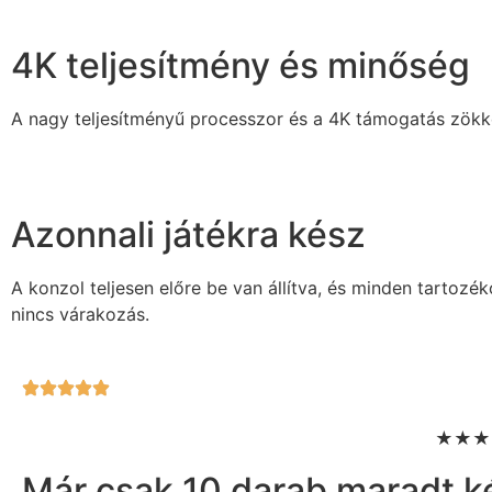
4K teljesítmény és minőség
A nagy teljesítményű processzor és a 4K támogatás zökke
Azonnali játékra kész
A konzol teljesen előre be van állítva, és minden tartozék
nincs várakozás.
★★★★★
Már csak 10 darab maradt k