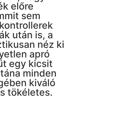
ék előre
emmit sem
 kontrollerek
k után is, a
ztikusan néz ki
yetlen apró
t egy kicsit
utána minden
gében kiváló
s tökéletes.