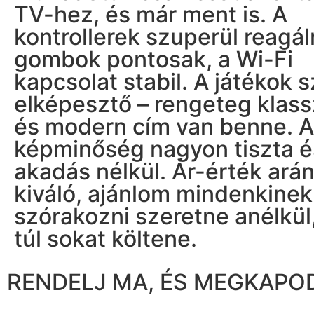
TV-hez, és már ment is. A
kontrollerek szuperül reagál
gombok pontosak, a Wi-Fi
kapcsolat stabil. A játékok 
elképesztő – rengeteg klass
és modern cím van benne. 
képminőség nagyon tiszta é
akadás nélkül. Ár-érték ará
kiváló, ajánlom mindenkinek,
szórakozni szeretne anélkül
túl sokat költene.
RENDELJ MA, ÉS MEGKAPO