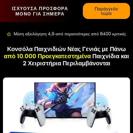
ΙΣΧΥΟΥΣΑ ΠΡΟΣΦΟΡΑ
Παράγγειλε
τώρα
ΜΟΝΟ ΓΙΑ ΣΗΜΕΡΑ
Μέση αξιολόγηση 4,9 από περισσότερες από 8400 κριτικές
Κονσόλα Παιχνιδιών Νέας Γενιάς με Πάνω
από 10.000 Προεγκατεστημένα
Παιχνίδια και
2 Χειριστήρια Περιλαμβάνονται