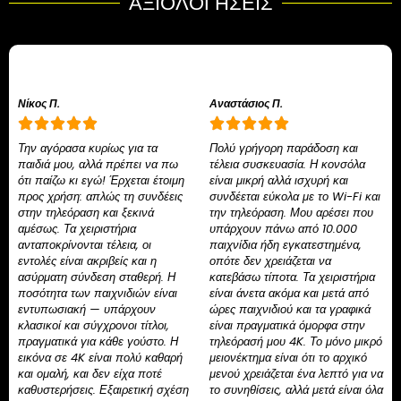
ΑΞΙΟΛΟΓΗΣΕΙΣ
Νίκος Π.
Αναστάσιος Π.
Την αγόρασα κυρίως για τα
Πολύ γρήγορη παράδοση και
παιδιά μου, αλλά πρέπει να πω
τέλεια συσκευασία. Η κονσόλα
ότι παίζω κι εγώ! Έρχεται έτοιμη
είναι μικρή αλλά ισχυρή και
προς χρήση: απλώς τη συνδέεις
συνδέεται εύκολα με το Wi-Fi και
στην τηλεόραση και ξεκινά
την τηλεόραση. Μου αρέσει που
αμέσως. Τα χειριστήρια
υπάρχουν πάνω από 10.000
ανταποκρίνονται τέλεια, οι
παιχνίδια ήδη εγκατεστημένα,
εντολές είναι ακριβείς και η
οπότε δεν χρειάζεται να
ασύρματη σύνδεση σταθερή. Η
κατεβάσω τίποτα. Τα χειριστήρια
ποσότητα των παιχνιδιών είναι
είναι άνετα ακόμα και μετά από
εντυπωσιακή — υπάρχουν
ώρες παιχνιδιού και τα γραφικά
κλασικοί και σύγχρονοι τίτλοι,
είναι πραγματικά όμορφα στην
πραγματικά για κάθε γούστο. Η
τηλεόρασή μου 4K. Το μόνο μικρό
εικόνα σε 4K είναι πολύ καθαρή
μειονέκτημα είναι ότι το αρχικό
και ομαλή, και δεν είχα ποτέ
μενού χρειάζεται ένα λεπτό για να
καθυστερήσεις. Εξαιρετική σχέση
το συνηθίσεις, αλλά μετά είναι όλα