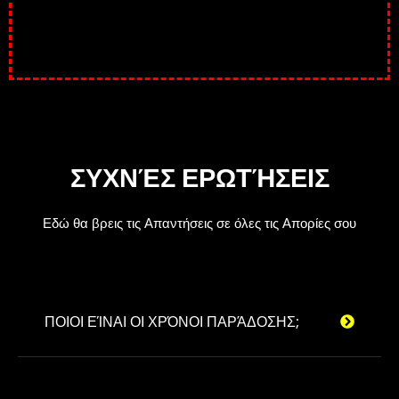
ΣΥΧΝΈΣ ΕΡΩΤΉΣΕΙΣ
Εδώ θα βρεις τις Απαντήσεις σε όλες τις Απορίες σου
ΠΟΙΟΙ ΕΊΝΑΙ ΟΙ ΧΡΌΝΟΙ ΠΑΡΆΔΟΣΗΣ;