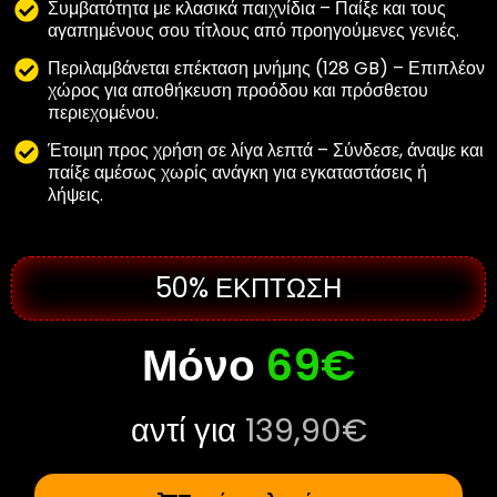
Συμβατότητα με κλασικά παιχνίδια – Παίξε και τους
αγαπημένους σου τίτλους από προηγούμενες γενιές.
Περιλαμβάνεται επέκταση μνήμης (128 GB) – Επιπλέον
χώρος για αποθήκευση προόδου και πρόσθετου
περιεχομένου.
Έτοιμη προς χρήση σε λίγα λεπτά – Σύνδεσε, άναψε και
παίξε αμέσως χωρίς ανάγκη για εγκαταστάσεις ή
λήψεις.
50% ΕΚΠΤΩΣΗ
Μόνο
69€
αντί για
139,90€