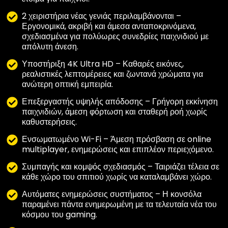
2 χειριστήρια νέας γενιάς περιλαμβάνονται –
Εργονομικά, ακριβή και άμεσα ανταποκρινόμενα,
σχεδιασμένα για πολύωρες συνεδρίες παιχνιδιού με
απόλυτη άνεση.
Υποστήριξη 4K Ultra HD – Καθαρές εικόνες,
ρεαλιστικές λεπτομέρειες και ζωντανά χρώματα για
ανώτερη οπτική εμπειρία.
Επεξεργαστής υψηλής απόδοσης – Γρήγορη εκκίνηση
παιχνιδιών, άμεση φόρτωση και σταθερή ροή χωρίς
καθυστερήσεις.
Ενσωματωμένο Wi-Fi – Άμεση πρόσβαση σε online
multiplayer, ενημερώσεις και επιπλέον περιεχόμενο.
Συμπαγής και κομψός σχεδιασμός – Ταιριάζει τέλεια σε
κάθε χώρο του σπιτιού χωρίς να καταλαμβάνει χώρο.
Αυτόματες ενημερώσεις συστήματος – Η κονσόλα
παραμένει πάντα ενημερωμένη με τα τελευταία νέα του
κόσμου του gaming.