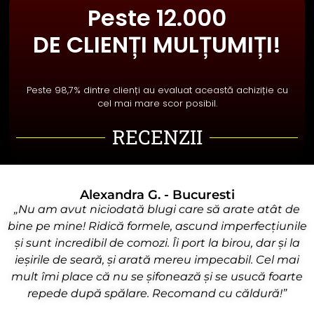
Peste 12.000
DE CLIENȚI MULȚUMIȚI!
Peste 98,7% dintre clienți au evaluat această achiziție cu
cel mai mare scor posibil.
RECENZII
Alexandra G. - Bucuresti
„Nu am avut niciodată blugi care să arate atât de
bine pe mine! Ridică formele, ascund imperfecțiunile
și sunt incredibil de comozi. Îi port la birou, dar și la
ieșirile de seară, și arată mereu impecabil. Cel mai
mult îmi place că nu se șifonează și se usucă foarte
repede după spălare. Recomand cu căldură!”