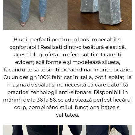
Blugii perfecți pentru un look impecabil și
confortabil! Realizați dintr-o țesătură elastică,
acești blugi oferă un efect subțiant care îți
evidențiază formele și modelează silueta,
făcându-te să te simți extraordinar în orice ocazie.
Cu un design 100% fabricat în Italia, pot fi spălați la
mașina de spălat și nu necesită călcare datorită
practicei tehnologii anti-șifonare. Disponibili în
mărimi de la 36 la 56, se adaptează perfect fiecărui
corp, combinând stilul, funcționalitatea și
calitatea.