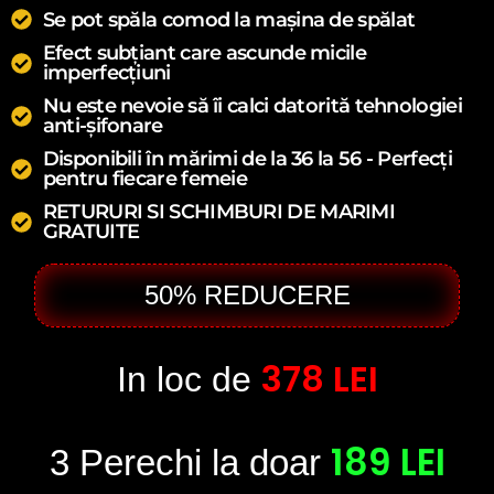
Se pot spăla comod la mașina de spălat
Efect subțiant care ascunde micile
imperfecțiuni
Nu este nevoie să îi calci datorită tehnologiei
anti-șifonare
Disponibili în mărimi de la 36 la 56 - Perfecți
pentru fiecare femeie
RETURURI SI SCHIMBURI DE MARIMI
GRATUITE
50% REDUCERE
378 LEI
In loc de
189 LEI
3 Perechi la doar