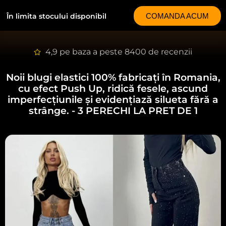
În limita stocului disponibil
COMANDA ACUM
4,9 pe baza a peste 8400 de recenzii
Noii blugi elastici 100% fabricați în Romania,
cu efect Push Up, ridică fesele, ascund
imperfecțiunile și evidențiază silueta fără a
strânge.
- 3 PERECHI LA PRET DE 1