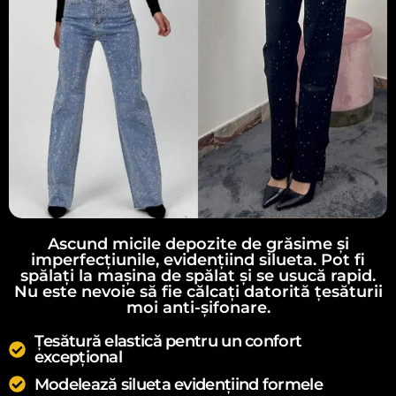
Ascund micile depozite de grăsime și
imperfecțiunile, evidențiind silueta. Pot fi
spălați la mașina de spălat și se usucă rapid.
Nu este nevoie să fie călcați datorită țesăturii
moi anti-șifonare.
Țesătură elastică pentru un confort
excepțional
Modelează silueta evidențiind formele