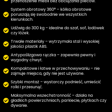
przenoszenie mebli bez obciążania pleców.
System obrotowy 360° – kółka obrotowe
poruszają się swobodnie we wszystkich
kierunkach.
Udźwig do 300 kg – idealne do szaf, sof, lodówek
czy łóżek.
Trwałe materiały – wytrzymała stal i wysokiej
jakości plastik ABS.
Antypoślizgowa rączka – zapewnia pewny i
wygodny chwyt.
Kompaktowe i łatwe w przechowywaniu – nie
zajmuje miejsca, gdy nie jest używane.
Szybki montaż – wystarczy podnieść, umieścić
rolki i przesunąć.
Maksymalna wszechstronność – działa na
gładkich powierzchniach, parkiecie, płytkach czy
dywanie.