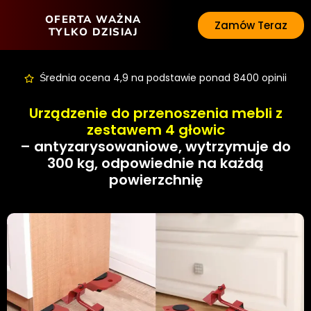
OFERTA WAŻNA
Zamów Teraz
TYLKO DZISIAJ
Średnia ocena 4,9 na podstawie ponad 8400 opinii
Urządzenie do przenoszenia mebli z
zestawem 4 głowic
– antyzarysowaniowe, wytrzymuje do
300 kg, odpowiednie na każdą
powierzchnię