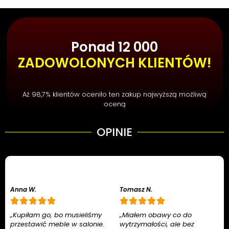
Ponad 12 000
ZADOWOLONYCH KLIENTÓW!
Aż 98,7% klientów oceniło ten zakup najwyższą możliwą
oceną
OPINIE
Anna W.
Tomasz N.
„Kupiłam go, bo musieliśmy
„Miałem obawy co do
przestawić meble w salonie.
wytrzymałości, ale bez