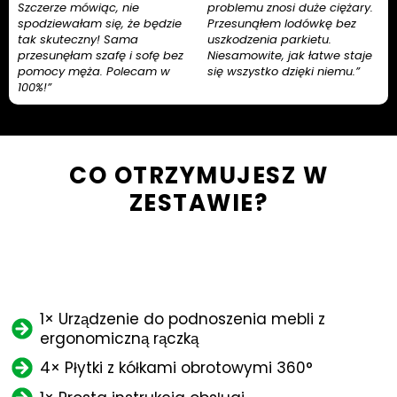
Szczerze mówiąc, nie
problemu znosi duże ciężary.
spodziewałam się, że będzie
Przesunąłem lodówkę bez
tak skuteczny! Sama
uszkodzenia parkietu.
przesunęłam szafę i sofę bez
Niesamowite, jak łatwe staje
pomocy męża. Polecam w
się wszystko dzięki niemu.”
100%!”
CO OTRZYMUJESZ W
ZESTAWIE?
1× Urządzenie do podnoszenia mebli z
ergonomiczną rączką
4× Płytki z kółkami obrotowymi 360°