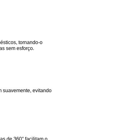
ésticos, tornando-o
as sem esforço.
am suavemente, evitando
s de 360° facilitam o