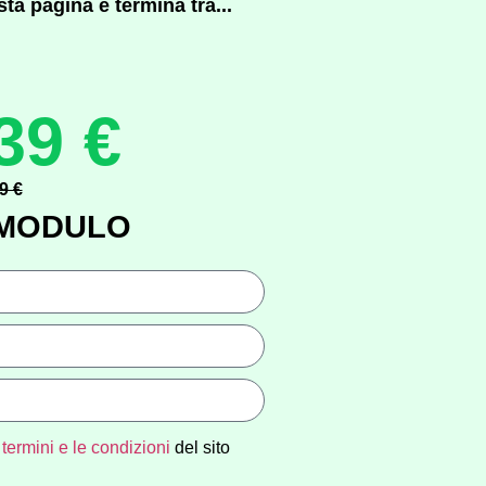
ta pagina e termina tra...
39 €
9 €
 MODULO
i
termini e le condizioni
del sito