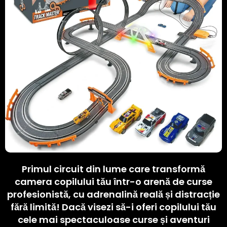
Primul circuit din lume care transformă
camera copilului tău într-o arenă de curse
profesionistă, cu adrenalină reală și distracție
fără limită! Dacă visezi să-i oferi copilului tău
cele mai spectaculoase curse și aventuri