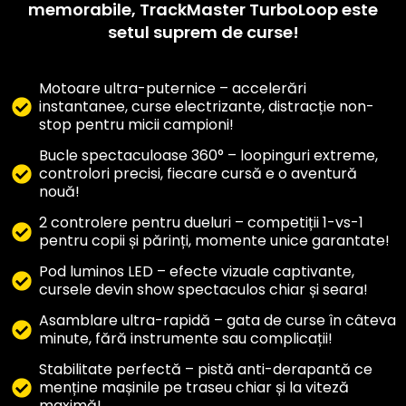
memorabile, TrackMaster TurboLoop este
setul suprem de curse!
Motoare ultra-puternice – accelerări
instantanee, curse electrizante, distracție non-
stop pentru micii campioni!
Bucle spectaculoase 360° – loopinguri extreme,
controlori precisi, fiecare cursă e o aventură
nouă!
2 controlere pentru dueluri – competiții 1-vs-1
pentru copii și părinți, momente unice garantate!
Pod luminos LED – efecte vizuale captivante,
cursele devin show spectaculos chiar și seara!
Asamblare ultra-rapidă – gata de curse în câteva
minute, fără instrumente sau complicații!
Stabilitate perfectă – pistă anti-derapantă ce
menține mașinile pe traseu chiar și la viteză
maximă!