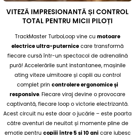
VITEZĂ IMPRESIONANTĂ ȘI CONTROL
TOTAL PENTRU MICII PILOȚI
TrackMaster TurboLoop vine cu
motoare
electrice ultra-puternice
care transformă
fiecare cursă într-un spectacol de adrenalină
pură! Accelerările sunt instantanee, mașinile
ating viteze uimitoare și copiii au control
complet prin
controlere ergonomice și
responsive
. Fiecare viraj devine o provocare
captivantă, fiecare loop o victorie electrizantă.
Acest circuit nu este doar o jucărie – este poarta
către aventuri de neuitat și momente pline de
emoție pentru
copiii între 5 și 10 ani
care iubesc