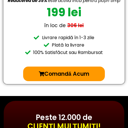
Reducerea de 35%
este activă încă pentru puțin timp
199 lei
în loc de
306 lei
Livrare rapidă în 1-3 zile
Plată la livrare
100% Satisfăcut sau Rambursat
Comandă Acum
Peste 12.000 de
CLIENȚI MULȚUMIȚI!