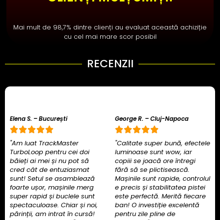
Mai mult de 98,7% dintre clienți au evaluat această achiziție
cu cel mai mare scor posibil
RECENZII
Elena S. – București
George R. – Cluj-Napoca
"Am luat TrackMaster
"Calitate super bună, efectele
TurboLoop pentru cei doi
luminoase sunt wow, iar
băieți ai mei și nu pot să
copiii se joacă ore întregi
cred cât de entuziasmat
fără să se plictisească.
sunt! Setul se asamblează
Mașinile sunt rapide, controlul
foarte ușor, mașinile merg
e precis și stabilitatea pistei
super rapid și buclele sunt
este perfectă. Merită fiecare
spectaculoase. Chiar și noi,
ban! O investiție excelentă
părinții, am intrat în cursă!
pentru zile pline de