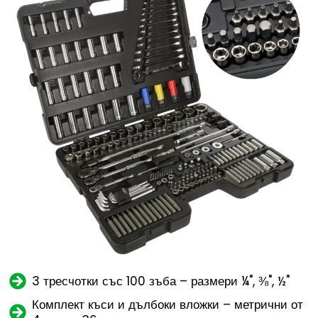
3 тресчотки със 100 зъба – размери ¼", ⅜", ½"
Комплект къси и дълбоки вложки – метрични от