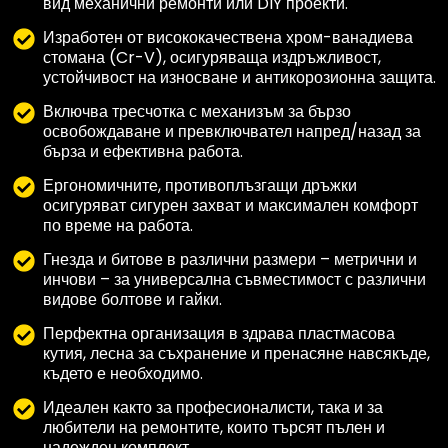
вид механични ремонти или DIY проекти.
Изработен от висококачествена хром-ванадиева
стомана (Cr-V), осигуряваща издръжливост,
устойчивост на износване и антикорозионна защита.
Включва тресчотка с механизъм за бързо
освобождаване и превключвател напред/назад за
бърза и ефективна работа.
Ергономичните, противоплъзгащи дръжки
осигуряват сигурен захват и максимален комфорт
по време на работа.
Гнезда и битове в различни размери – метрични и
инчови – за универсална съвместимост с различни
видове болтове и гайки.
Перфектна организация в здрава пластмасова
кутия, лесна за съхранение и пренасяне навсякъде,
където е необходимо.
Идеален както за професионалисти, така и за
любители на ремонтите, които търсят пълен и
надежден комплект.