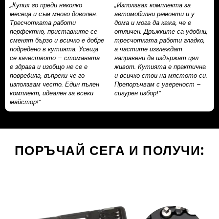
„Купих го преди няколко
„Използвах комплекта за
месеца и съм много доволен.
автомобилни ремонти и у
Тресчотката работи
дома и мога да кажа, че е
перфектно, приставките се
отличен. Дръжките са удобни,
сменят бързо и всичко е добре
тресчотката работи гладко,
подредено в кутията. Усеща
а частите изглеждат
се качеството – стоманата
направени да издържат цял
е здрава и изобщо не се е
живот. Кутията е практична
повредила, въпреки че го
и всичко стои на мястото си.
използвам често. Един пълен
Препоръчвам с увереност –
комплект, идеален за всеки
сигурен избор!“
майстор!“
ПОРЪЧАЙ СЕГА И ПОЛУЧИ: