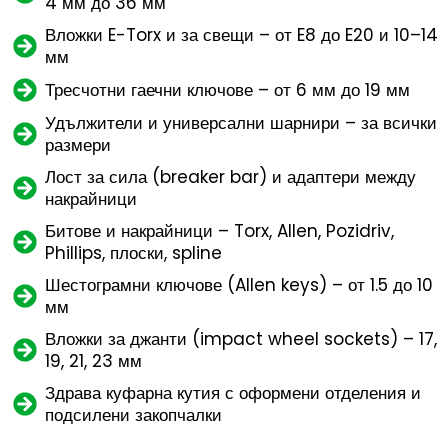
4 мм до 36 мм
Вложки E-Torx и за свещи – от E8 до E20 и 10–14
мм
Тресчотни гаечни ключове – от 6 мм до 19 мм
Удължители и универсални шарнири – за всички
размери
Лост за сила (breaker bar) и адаптери между
накрайници
Битове и накрайници – Torx, Allen, Pozidriv,
Phillips, плоски, spline
Шестограмни ключове (Allen keys) – от 1.5 до 10
мм
Вложки за джанти (impact wheel sockets) – 17,
19, 21, 23 мм
Здрава куфарна кутия с оформени отделения и
подсилени закопчалки